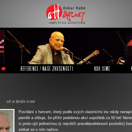
Oskar Hahn Agency
REFERENCE / NAŠE ZKUŠENOSTI
KDO JSME
t
zpět na abecední seznam
Povídání s hercem, který podle svých vlastníchs lov nikdy nenap
paměti a slibuje, že příští podobnou akci uspořádá za 50 let! Nen
si proto ujít jedinečnou (s největší pravděpodobností poslední) šan
setkat se s ním naživo.