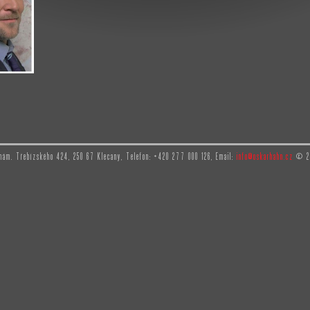
, nám. Třebízského 424, 250 67 Klecany, Telefon: +420 277 000 126, Email:
info@oskarhahn.cz
© 20