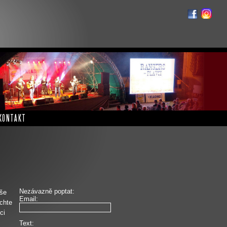
KONTAKT
Nezávazně poptat:
íše
Email:
echte
ci
Text: