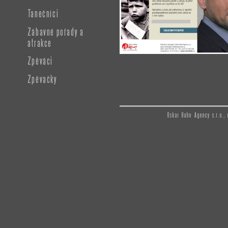
Tanečníci
Zábavné pořady a
atrakce
Zpěváci
Zpěvačky
Oskar Hahn Agency s.r.o.