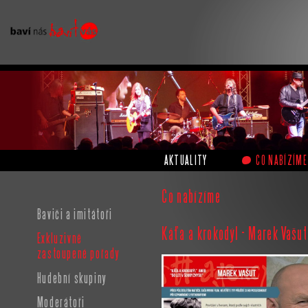
AKTUALITY
CO NABÍZÍME
Co nabízíme
Baviči a imitátoři
Káťa a krokodýl - Marek Vašu
Exkluzivně
zastoupené pořady
Hudební skupiny
Moderátoři