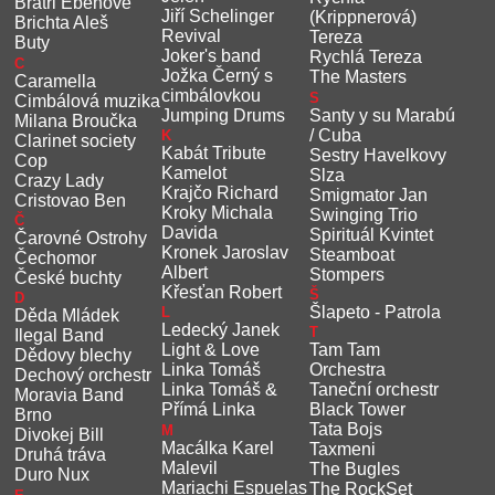
Bratři Ebenové
Jiří Schelinger
(Krippnerová)
Brichta Aleš
Revival
Tereza
Buty
Joker's band
Rychlá Tereza
C
Jožka Černý s
The Masters
Caramella
cimbálovkou
S
Cimbálová muzika
Jumping Drums
Santy y su Marabú
Milana Broučka
/ Cuba
K
Clarinet society
Kabát Tribute
Sestry Havelkovy
Cop
Kamelot
Slza
Crazy Lady
Krajčo Richard
Smigmator Jan
Cristovao Ben
Kroky Michala
Swinging Trio
Č
Davida
Spirituál Kvintet
Čarovné Ostrohy
Kronek Jaroslav
Steamboat
Čechomor
Albert
Stompers
České buchty
Křesťan Robert
Š
D
Šlapeto - Patrola
L
Děda Mládek
Ledecký Janek
T
Ilegal Band
Light & Love
Tam Tam
Dědovy blechy
Linka Tomáš
Orchestra
Dechový orchestr
Linka Tomáš &
Taneční orchestr
Moravia Band
Přímá Linka
Black Tower
Brno
Tata Bojs
M
Divokej Bill
Macálka Karel
Taxmeni
Druhá tráva
Malevil
The Bugles
Duro Nux
Mariachi Espuelas
The RockSet