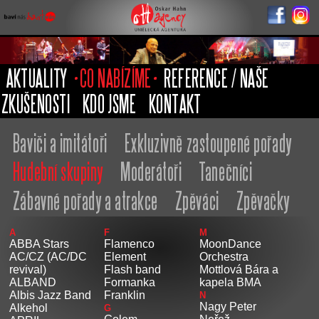
Oskar Hahn
Agency
AKTUALITY
CO NABÍZÍME
REFERENCE / NAŠE
ZKUŠENOSTI
KDO JSME
KONTAKT
Baviči a imitátoři
Exkluzivně zastoupené pořady
Hudební skupiny
Moderátoři
Tanečníci
Zábavné pořady a atrakce
Zpěváci
Zpěvačky
A
F
M
ABBA Stars
Flamenco
MoonDance
AC/CZ (AC/DC
Element
Orchestra
revival)
Flash band
Mottlová Bára a
ALBAND
Formanka
kapela BMA
Albis Jazz Band
Franklin
N
Nagy Peter
Alkehol
G