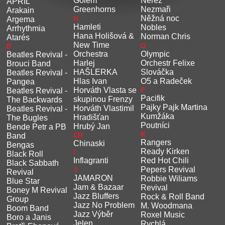
Golem
Neřež
APRIL
Greenhorns
Nezmaři
Arakain
Něžná noc
H
Argema
Hamleti
Nobles
Arrhythmia
Hana Holišová &
Norman Chris
Atarés
New Time
O
B
Orchestra
Olympic
Beatles Revival -
Harlej
Orchestr Felixe
Brouci Band
HAŠLERKA
Slováčka
Beatles Revival -
Hlas Ivan
O5 a Radeček
Pangea
Horváth Vlasta se
P
Beatles Revival -
Pacifik
skupinou Frenzy
The Backwards
Pajky Pajk Martina
Horváth Vlastimil
Beatles Revival -
Kumžáka
Hradišťan
The Bugles
Poutníci
Hrubý Jan
Bende Petr a PB
R
CH
Band
Rangers
Chinaski
Bengas
Ready Kirken
I
Black Roll
Inflagranti
Red Hot Chili
Black Sabbath
Pepers Revival
J
Revival
JAMARON
Robbie Wiliams
Blue Star
Jam & Bazaar
Revival
Boney M Revival
Jazz Bluffers
Rock & Roll Band
Group
Jazz No Problem
M. Woodmana
Boom Band
Jazz Výběr
Roxel Music
Boro a Janis
Jelen
Rychlá