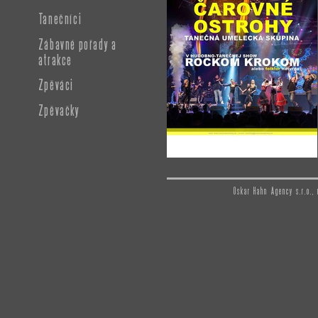
Tanečníci
Zábavné pořady a
atrakce
Zpěváci
Zpěvačky
Oskar Hahn Agency s.r.o.