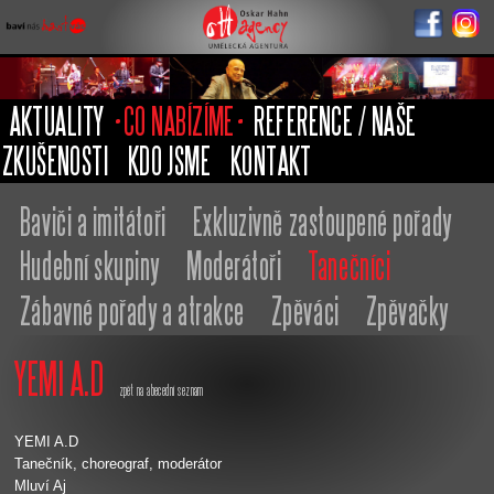
Oskar Hahn
Agency
AKTUALITY
CO NABÍZÍME
REFERENCE / NAŠE
ZKUŠENOSTI
KDO JSME
KONTAKT
Baviči a imitátoři
Exkluzivně zastoupené pořady
Hudební skupiny
Moderátoři
Tanečníci
Zábavné pořady a atrakce
Zpěváci
Zpěvačky
YEMI A.D
zpět na abecední seznam
YEMI A.D
Tanečník, choreograf, moderátor
Mluví Aj