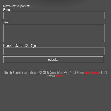
Nezávazně poptat:
Email:
Text:
Kontr. otázka: 12 - 7 je:
Oskar Hahn Agency s.r.o., nám. Třebízského 424, 250 67 Klecany, Telefon: +420 277 000 126, Email:
info@oskarhahn.cz
© 2026
vyrobeno v
Artanet.cz