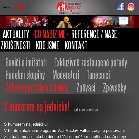
Oskar Hahn
Agency
AKTUALITY
CO NABÍZÍME
REFERENCE / NAŠE
ZKUŠENOSTI
KDO JSME
KONTAKT
Baviči a imitátoři
Exkluzivně zastoupené pořady
Hudební skupiny
Moderátoři
Tanečníci
Zábavné pořady a atrakce
Zpěváci
Zpěvačky
S humorem na jedničku!
zpět na abecední seznam
S humorem na jedničku!
V tomto zábavném programu Vás Václav Faltus zaujme postavami
z aktuálního politického dění a těšit se můžete například na Andreje