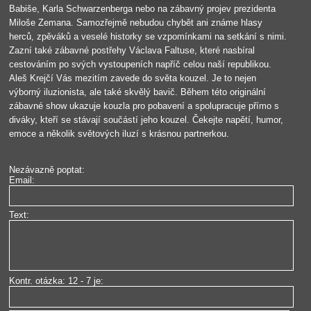
Babiše, Karla Schwarzenberga nebo na zábavný projev prezidenta
Miloše Zemana. Samozřejmě nebudou chybět ani známe hlasy
herců, zpěváků a veselé historky se vzpomínkami na setkání s nimi.
Zazní také zábavné postřehy Václava Faltuse, které nasbíral
cestováním po svých vystoupeních napříč celou naší republikou.
Aleš Krejčí Vás mezitím zavede do světa kouzel. Je to nejen
výborný iluzionista, ale také skvělý bavič. Během této originální
zábavné show ukazuje kouzla pro pobavení a spolupracuje přímo s
diváky, kteří se stávají součástí jeho kouzel. Čekejte napětí, humor,
emoce a několik světových iluzí s krásnou partnerkou.
Nezávazně poptat:
Email:
Text:
Kontr. otázka: 12 - 7 je: