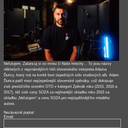
Neľutujem, Zatancuj si so mnou či Naše hriechy… To jsou názvy
některých z nejznámějších hitů slovenského interpreta Adama
Ďuricy, který má na kontě šest úspešných sólo studiových alb. Adam
Ďurica patří mezi nejúspešnejší slovenské zpěváky, což dokazuje
zisk prestižního ocenění OTO v kategorii Zpěvák roku (2015, 2016 a
2017), též zisk ceny SOZA za nejhranější skladbu roku 2015 za
skladbu „Neľutujem“ a cenu SOZA pro nejúspěšnějšího mladého
autora.
Nezávazně poptat:
Email: