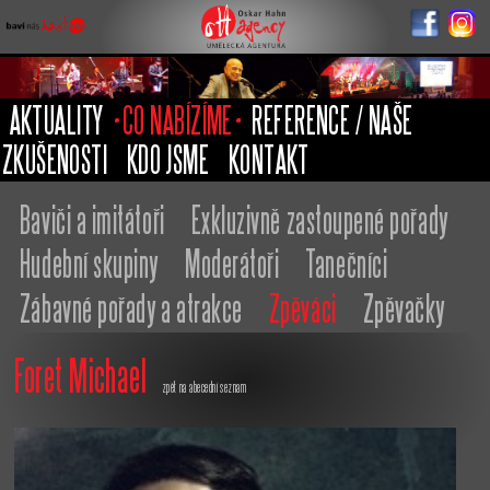
Oskar Hahn
Agency
AKTUALITY
CO NABÍZÍME
REFERENCE / NAŠE
ZKUŠENOSTI
KDO JSME
KONTAKT
Baviči a imitátoři
Exkluzivně zastoupené pořady
Hudební skupiny
Moderátoři
Tanečníci
Zábavné pořady a atrakce
Zpěváci
Zpěvačky
Foret Michael
zpět na abecední seznam